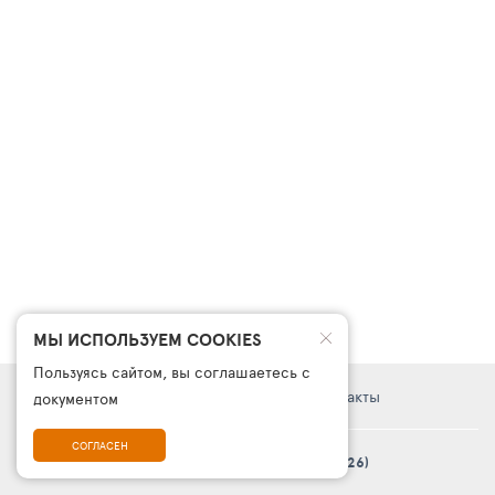
МЫ ИСПОЛЬЗУЕМ COOKIES
Пользуясь сайтом, вы соглашаетесь с
Правовая информация
Поддержка
Контакты
документом
СОГЛАСЕН
© Платформа «ТурСайт Про» в.5.2.0 (2003 - 2026)